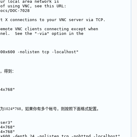
our local area network is
 of using VNC, see this URL:
docs/DOC-7028
nt X connections to your VNC server via TCP.
remote VNC clients connecting except when
nnel.  See the "-via" option in the
800x600 -nolisten tcp -localhost"
，得到：
24x768"
024*768，如果你有多个帐号，则按照下面格式配置。
user3"
24×768"
24×768"
0×600 -depth 24 -nolisten tcp -nohttpd -localhost"