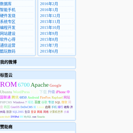
数据库
2016年2月
智能手机
2016年1月
硬件发烧
2015年12月
系统专区
2015年11月
编程开发
2015年10月
网站建设
2015年9月
软件心得
2015年8月
通信运营
2015年7月
酷玩数码
2015年6月
我的微博
标签云
ROM
6700
Apache
Google
Ubuntu
WordPress
利润
下载
升级
iPhone
中
国联通
腾讯
6850
Android
FireFox
Raphael
网站
PHPCMS
Windows 7
域名
百度
谷歌
专访
SQL
微软
网
盘
韩国
CentOS
DeDeCMS
IE
Linux
启用
手机
排行
收购
济
州岛
旅游
SQL2005
生日
登录
网易
网络
计算机世界
小米
auto-draft
DNSPod
IIS
MySQL
root
Xmarks
赞助商