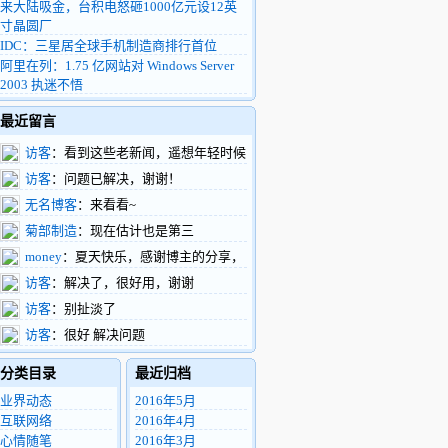
来大陆吸金，台积电怒砸1000亿元设12英
寸晶圆厂
IDC：三星居全球手机制造商排行首位
阿里在列：1.75 亿网站对 Windows Server
2003 执迷不悟
最近留言
访客
：看到这些老新闻，遥想年轻时候
的我，整天扑在富士康车间做验证，真有活
访客
：问题已解决，谢谢！
力啊
无名博客
：来看看~
菊部制造
：现在估计也是第三
money
：夏天快乐，感谢博主的分享，
支持了。
访客
：解决了，很好用，谢谢
访客
：别扯淡了
访客
：很好 解决问题
分类目录
最近归档
业界动态
2016年5月
互联网络
2016年4月
心情随笔
2016年3月