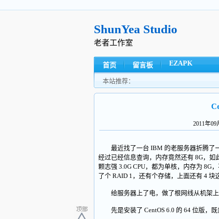
ShunYea Studio
老者工作室
EZAPK
首页
留言板
本站推荐：
C
2011年0
最近找了一台 IBM 的老服务器折腾了一下，
经过已经信息查询，内存竟然还有 8G，如
颗志强 3.0G CPU，都为单核，内存为 8G，
了个 RAID 1，还有个存储，上面还有 
给服务器上了电，做了根网线从机架上布
先是安装了 CentOS 6.0 的 64 位版