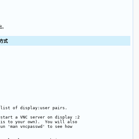
出。
方式
 list of display:user pairs.
 start a VNC server on display :2
his to your own).  You will also
run 'man vncpasswd' to see how