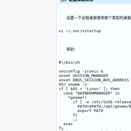
设置一下远程桌面使用那个类型的桌面
vi ~/.vnc/xstartup
得到：
#!/bin/sh
vncconfig -iconic &
unset SESSION_MANAGER
unset DBUS_SESSION_BUS_ADDRESS
OS=`uname -s`
if [ $OS = 'Linux' ]; then
  case "$WINDOWMANAGER" in
    *gnome*)
      if [ -e /etc/SuSE-releas
        PATH=$PATH:/opt/gnome/
        export PATH
      fi
      ;;
  esac
fi