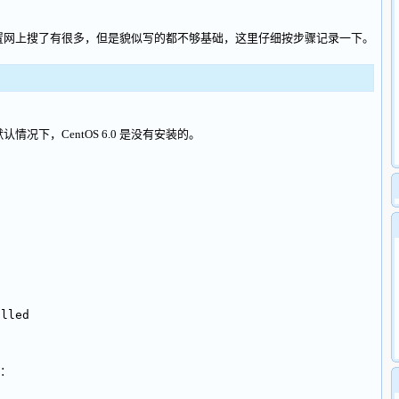
置网上搜了有很多，但是貌似写的都不够基础，这里仔细按步骤记录一下。
况下，CentOS 6.0 是没有安装的。
alled
：