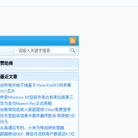
赞助商
最近文章
台积电开始下线基于10nm FinFET的苹果
A11芯片
传奇Windows XP目前市场占有率位居第三
华为支付Huawei Pay正式亮相
谷歌将向低收入家庭提供1Gbps免费宽带
任天堂起诉烧录卡案件最终胜诉 将获赔1亿
日元
从高通买专利，小米为啥自研处理器
超越移动QQ！微信月活跃用户数高达6.5亿