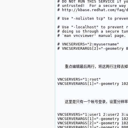
# DO NOT RUN THIS SERVICE if y
# untrusted!  For a secure way
# http://kbase.redhat.com/faq/
# Use "-nolisten tcp" to preve
# Use "-localhost" to prevent 
# doing so through a secure tu
# `man vncviewer' manual page.
# VNCSERVERS="2:myusername"
# VNCSERVERARGS[2]="-geometry 
重点编辑最后两行，将这两行注释去掉
VNCSERVERS="1:root"
VNCSERVERARGS[1]="-geometry 10
这里是只有一个帐号登录，设置分辨率为1
VNCSERVERS="1:user1 2:user2 3:
VNCSERVERARGS[1]="-geometry 10
VNCSERVERARGS[2]="-geometry 10
VNCSERVERARGS[3]="-geometry 80