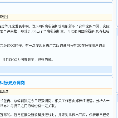
人围观过
等几家发表申明，说360的隐私保护等功能影响了这些家的声誉，实际
要再往前推，那就是360出了个隐私保护器，可以很明显的看到QQ在扫描
版的QQ时候，有一次发现某去广告版的说明写有QQ在扫描用户的资
并且以QQ为例来截图，很强的说。
纠纷双双调岗
人围观过
包冉、总编辑孙定今日双双调岗，相关工作暂由郑桂红接管。分析人士
世界》与腾讯之间的纠纷有一定关联。
布的。包冉在接受新浪科技连线时，并未对此做出回应，仅表示自己仍