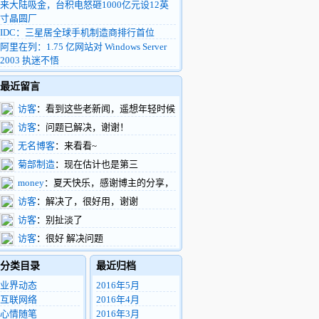
来大陆吸金，台积电怒砸1000亿元设12英
寸晶圆厂
IDC：三星居全球手机制造商排行首位
阿里在列：1.75 亿网站对 Windows Server
2003 执迷不悟
最近留言
访客
：看到这些老新闻，遥想年轻时候
的我，整天扑在富士康车间做验证，真有活
访客
：问题已解决，谢谢！
力啊
无名博客
：来看看~
菊部制造
：现在估计也是第三
money
：夏天快乐，感谢博主的分享，
支持了。
访客
：解决了，很好用，谢谢
访客
：别扯淡了
访客
：很好 解决问题
分类目录
最近归档
业界动态
2016年5月
互联网络
2016年4月
心情随笔
2016年3月