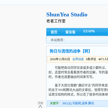
ShunYea Studio
老者工作室
EZAPK
首页
留言板
本站推荐：
狗日与流氓的战争【转】
2010年11月05日
业界动态
0条评论 4071
可能吧各位同学应该或多或少都听过，写
封，还是时常去看看其作者的见解，写的蛮
的，作者也说要抽出时间来写写。
鉴于大部分我朝“遵纪守法”的同学来说，浏
的关于360和腾讯大战的文章后，觉得写
证原文结构的样式，所以花了很多时间来修
关键字：
360
,
QQ
,
可能吧
,
战争
,
腾讯