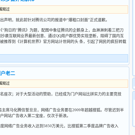
人围观过
声明，就此前针对腾讯公司的报道中“爆粗口封面”正式道歉。
“狗日的”腾讯》为题，配图中象征腾讯的企鹅身上，血淋淋刺着三把刀
司抄袭互联网业界最新创意、通过QQ用户群优势实现垄断，阻碍了国内互
被推荐到《计算机世界》官方网站计世网的头 条，引起了网民的疯狂转载
门户老二
人围观过
座次；对于大型活动的赞助，已经成为门户网站比拼实力的主要竞技
事局主席马化腾信誓旦旦，网络广告业务要在2009年超越搜狐。尽管迟到半
户网站广告收入第二宝座，仅次于新浪。
网络广告业务收入达到5850万美元，比搜狐第二季度品牌广告收入