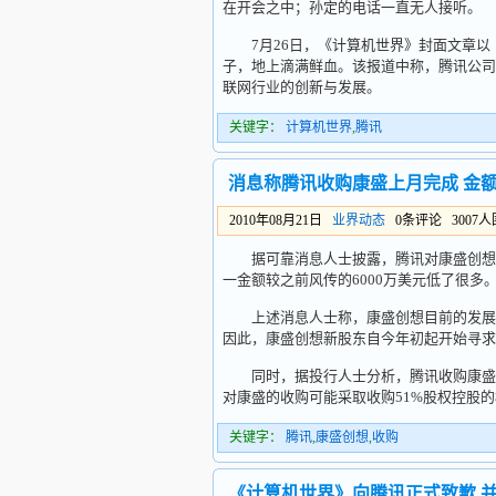
在开会之中；孙定的电话一直无人接听。
7月26日，《计算机世界》封面文章以《
子，地上滴满鲜血。该报道中称，腾讯公司
联网行业的创新与发展。
关键字：
计算机世界
,
腾讯
消息称腾讯收购康盛上月完成 金额1
2010年08月21日
业界动态
0条评论 3007
据可靠消息人士披露，腾讯对康盛创想的收
一金额较之前风传的6000万美元低了很多
上述消息人士称，康盛创想目前的发展遇
因此，康盛创想新股东自今年初起开始寻求
同时，据投行人士分析，腾讯收购康盛的
对康盛的收购可能采取收购51%股权控股
关键字：
腾讯
,
康盛创想
,
收购
《计算机世界》向腾讯正式致歉 