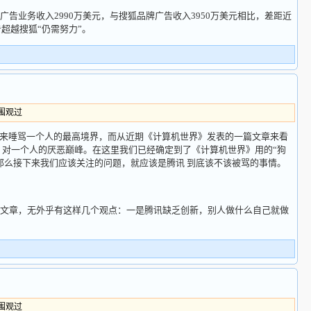
告业务收入2990万美元，与搜狐品牌广告收入3950万美元相比，差距近
告超越搜狐“仍需努力”。
人围观过
来唾骂一个人的最高境界，而从近期《计算机世界》发表的一篇文章来看
 对一个人的厌恶巅峰。在这里我们已经确定到了《计算机世界》用的“狗
那么接下来我们应该关注的问题，就应该是腾讯 到底该不该被骂的事情。
章，无外乎有这样几个观点：一是腾讯缺乏创新，别人做什么自己就做
人围观过