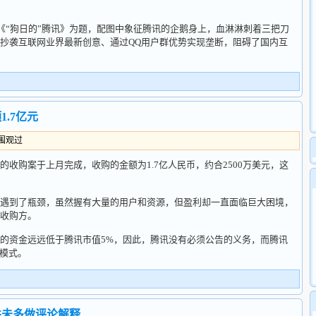
“狗日的”腾讯》为题，配图中象征腾讯的企鹅身上，血淋淋刺着三把刀
抄袭互联网业界最新创意、通过QQ用户群优势实现垄断，阻碍了国内互
.7亿元
人围观过
购案于上月完成，收购的金额为1.7亿人民币，约合2500万美元，这
。
到了瓶颈，虽然握有大量的用户和资源，但盈利却一直面临巨大困境，
收购方。
资金远远低于腾讯市值5%，因此，腾讯没有必须公告的义务，而腾讯
的模式。
并未多做评论解释