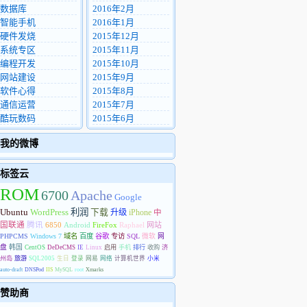
数据库
2016年2月
智能手机
2016年1月
硬件发烧
2015年12月
系统专区
2015年11月
编程开发
2015年10月
网站建设
2015年9月
软件心得
2015年8月
通信运营
2015年7月
酷玩数码
2015年6月
我的微博
标签云
ROM
6700
Apache
Google
Ubuntu
WordPress
利润
下载
升级
iPhone
中
国联通
腾讯
6850
Android
FireFox
Raphael
网站
PHPCMS
Windows 7
域名
百度
谷歌
专访
SQL
微软
网
盘
韩国
CentOS
DeDeCMS
IE
Linux
启用
手机
排行
收购
济
州岛
旅游
SQL2005
生日
登录
网易
网络
计算机世界
小米
auto-draft
DNSPod
IIS
MySQL
root
Xmarks
赞助商