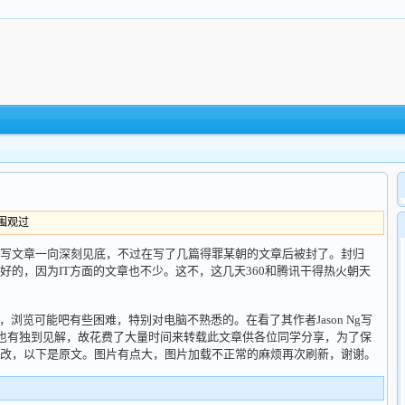
人围观过
文章一向深刻见底，不过在写了几篇得罪某朝的文章后被封了。封归
好的，因为IT方面的文章也不少。这不，这几天360和腾讯干得热火朝天
览可能吧有些困难，特别对电脑不熟悉的。在看了其作者Jason Ng写
得也有独到见解，故花费了大量时间来转载此文章供各位同学分享，为了保
改，以下是原文。图片有点大，图片加载不正常的麻烦再次刷新，谢谢。