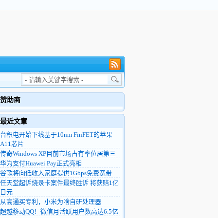
赞助商
最近文章
台积电开始下线基于10nm FinFET的苹果
A11芯片
传奇Windows XP目前市场占有率位居第三
华为支付Huawei Pay正式亮相
谷歌将向低收入家庭提供1Gbps免费宽带
任天堂起诉烧录卡案件最终胜诉 将获赔1亿
日元
从高通买专利，小米为啥自研处理器
超越移动QQ！微信月活跃用户数高达6.5亿