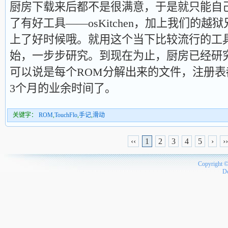
厨房下载来后都不是很满意，于是就只能自
了有好工具——osKitchen，加上我们的
上了好时候哦。就用这个当下比较流行的工
始，一步步研究。到现在为止，厨房已经研
可以说是每个ROM分解出来的文件，注册
3个月的业余时间了。
关键字：
ROM
,
TouchFlo
,
手记
,
滑动
‹‹
1
2
3
4
5
›
››
Copyright 
D