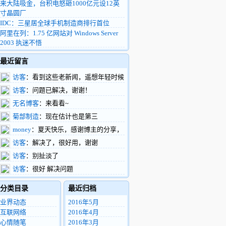
来大陆吸金，台积电怒砸1000亿元设12英
寸晶圆厂
IDC：三星居全球手机制造商排行首位
阿里在列：1.75 亿网站对 Windows Server
2003 执迷不悟
最近留言
访客
：看到这些老新闻，遥想年轻时候
的我，整天扑在富士康车间做验证，真有活
访客
：问题已解决，谢谢！
力啊
无名博客
：来看看~
菊部制造
：现在估计也是第三
money
：夏天快乐，感谢博主的分享，
支持了。
访客
：解决了，很好用，谢谢
访客
：别扯淡了
访客
：很好 解决问题
分类目录
最近归档
业界动态
2016年5月
互联网络
2016年4月
心情随笔
2016年3月