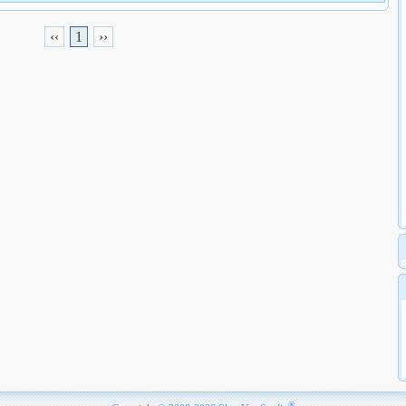
‹‹
1
››
®