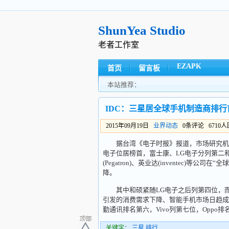
ShunYea Studio
老者工作室
EZAPK
首页
留言板
本站推荐：
IDC：三星居全球手机制造商排行
2015年09月19日
业界动态
0条评论 6710
据台湾《电子时报》报道，市场研究机构I
电子位居榜首，富士康、LG电子分列第二
(Pegatron)、英业达(inventec
降。
其中和硕紧随LG电子之后列第四位，而
引发的消费需求下降、智能手机市场日趋成
勤通讯排名第六，Vivo列第七位，Oppo排名
关键字：
三星
,
排行