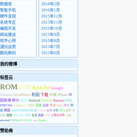
数据库
2016年2月
智能手机
2016年1月
硬件发烧
2015年12月
系统专区
2015年11月
编程开发
2015年10月
网站建设
2015年9月
软件心得
2015年8月
通信运营
2015年7月
酷玩数码
2015年6月
我的微博
标签云
ROM
6700
Apache
Google
Ubuntu
WordPress
利润
下载
升级
iPhone
中
国联通
腾讯
6850
Android
FireFox
Raphael
网站
PHPCMS
Windows 7
域名
百度
谷歌
专访
SQL
微软
网
盘
韩国
CentOS
DeDeCMS
IE
Linux
启用
手机
排行
收购
济
州岛
旅游
SQL2005
生日
登录
网易
网络
计算机世界
小米
auto-draft
DNSPod
IIS
MySQL
root
Xmarks
赞助商