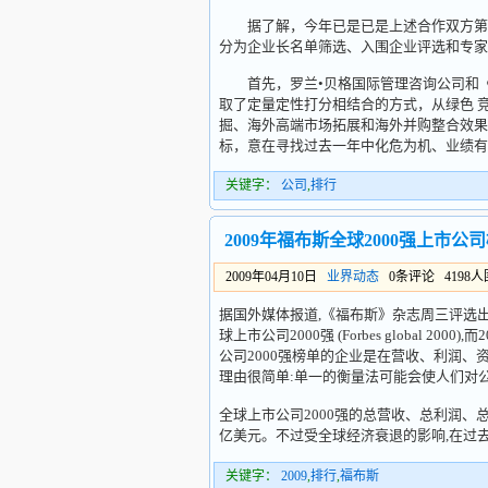
据了解，今年已是已是上述合作双方第五
分为企业长名单筛选、入围企业评选和专家
首先，罗兰•贝格国际管理咨询公司和《环
取了定量定性打分相结合的方式，从绿色 
掘、海外高端市场拓展和海外并购整合效果
标，意在寻找过去一年中化危为机、业绩有
关键字：
公司
,
排行
2009年福布斯全球2000强上市公
2009年04月10日
业界动态
0条评论 4198
据国外媒体报道,《福布斯》杂志周三评选出2
球上市公司2000强 (Forbes global
公司2000强榜单的企业是在营收、利润
理由很简单:单一的衡量法可能会使人们对
全球上市公司2000强的总营收、总利润、总
亿美元。不过受全球经济衰退的影响,在过去的
关键字：
2009
,
排行
,
福布斯