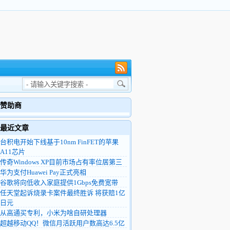
赞助商
最近文章
台积电开始下线基于10nm FinFET的苹果
A11芯片
传奇Windows XP目前市场占有率位居第三
华为支付Huawei Pay正式亮相
谷歌将向低收入家庭提供1Gbps免费宽带
任天堂起诉烧录卡案件最终胜诉 将获赔1亿
日元
从高通买专利，小米为啥自研处理器
超越移动QQ！微信月活跃用户数高达6.5亿