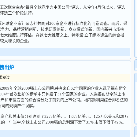
次联合主办“最具全球竞争力中国公司”评选，从今年4月份以来，评选
评选三个阶段进行。
球企业家》杂志社共同对200家企业进行标准化的问卷调查。而后，采
竞争力、品牌营销创新、技术研发创新、商业模式创新、国内新兴市场挖
七大维度进行评估。在这七大维度之上，特地设 立了绝地逢生的综合指
较大增长的企业。
司榜出炉
人围观过
009年全球2000强上市公司榜,共有来自62个国家的企业入选了福布斯全
 2000),而2004年首次出炉的榜单中只包括了51个国家的企业。入选福布斯全球上市
、资产和市值方面的综合得分处于前列的上市公司。福布斯利用综合排名法的
公司的规模产生误解。
资产和总市值分别达到了32万亿美元、1.6万亿美元、125万亿美元和20万
一年当中,全球上市公司2000强的总利润下滑了31%,市值下滑了49%。