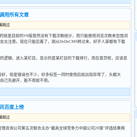
行调用所有文章
人围观过
的就是目前的V9版竟然没有下载次数统计，而只能使用浏览次数来忽悠浏
会太注意。现在只能忍着了，刚从DeDeCMS转过来，好歹人家都有下载
逻辑，进入某栏目，显示的是某栏目的下载排行，而在首页呢，应该显
比较好，但是错误也不少，好多标签一同时使用后就出现异常了，头都大
自己先避开，能不用就不用。
腾讯百度上榜
人围观过
咨询公司第五次联合主办“最具全球竞争力中国公司20强”评选结果揭