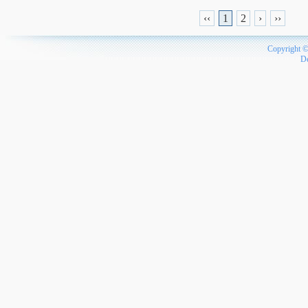
‹‹
1
2
›
››
Copyright 
D