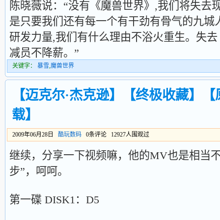
陈晓薇说：“没有《魔兽世界》,我们将失去
是只要我们还有每一个有干劲有骨气的九城
研发力量,我们有什么理由不浴火重生。失
减员不降薪。”
关键字：
暴雪
,
魔兽世界
【迈克尔·杰克逊】【终极收藏】【
载】
2009年06月28日
酷玩数码
0条评论 12927人围观过
继续，分享一下视频嘛，他的MV也是相当不
步”，呵呵。
第一碟 DISK1：D5