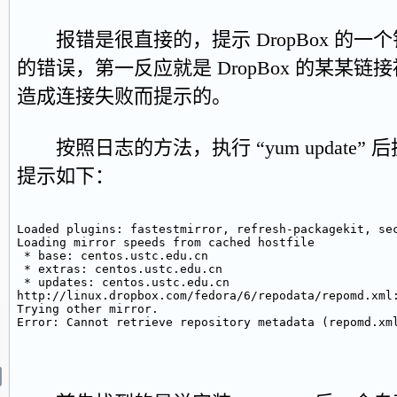
报错是很直接的，提示 DropBox 的一个错
的错误，第一反应就是 DropBox 的某某
造成连接失败而提示的。
按照日志的方法，执行 “yum update”
提示如下：
Loaded plugins: fastestmirror, refresh-packagekit, se
Loading mirror speeds from cached hostfile
 * base: centos.ustc.edu.cn
 * extras: centos.ustc.edu.cn
 * updates: centos.ustc.edu.cn
http://linux.dropbox.com/fedora/6/repodata/repomd.xml
Trying other mirror.
Error: Cannot retrieve repository metadata (repomd.xm