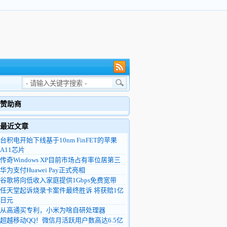
赞助商
最近文章
台积电开始下线基于10nm FinFET的苹果
A11芯片
传奇Windows XP目前市场占有率位居第三
华为支付Huawei Pay正式亮相
谷歌将向低收入家庭提供1Gbps免费宽带
任天堂起诉烧录卡案件最终胜诉 将获赔1亿
日元
从高通买专利，小米为啥自研处理器
超越移动QQ！微信月活跃用户数高达6.5亿