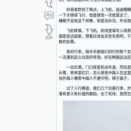
好容易熬到了两点，上飞机，迷迷糊糊只
一下才继续飞行，但是感觉一次就直达了，等
睡眠不足就这个效果，但是没办法，外出旅
飞机降落，下飞机，机场里填写入境表格，
国是发达国家，想着应该会买些东西吧，于是乎
数的钞票。
拿好行李，搞半天跟我们同行的那个女的
一次遇到这么垃圾的导游。好在韩国这边还
一出空港，门口就是机动车道，然后是显
头看，原来是红灯，怎么感觉中国人在这里
怕外国人嘲笑中国人不遵守吧，碍于面子，
过了人行横道，我们几个拉着行李，步行
落有意义有价值的都拍，出了机场，竟然忘