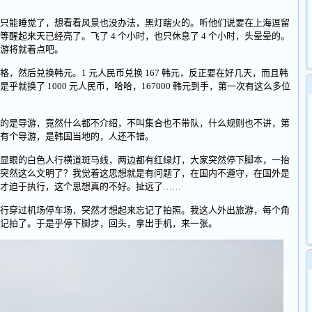
能睡觉了，想看看风景也没办法，黑灯瞎火的。听他们说要在上海逗留
醒起来天已经亮了。飞了 4 个小时，也只休息了 4 个小时，头晕晕的。
游将就着点吧。
然后兑换韩元。1 元人民币兑换 167 韩元，反正要在好几天，而且韩
就换了 1000 元人民币，哈哈，167000 韩元到手，第一次有这么多位
是导游，竟然什么都不介绍，不叫集合也不带队，什么规则也不讲，第
有个导游，是韩国当地的，人还不错。
眼的白色人行横道斑马线，两边都有红绿灯，大家突然停下脚本，一抬
突然这么文明了？我觉着这思想就是有问题了，在国内不遵守，在国外是
才迫于执行，这个思想真的不好。扯远了……
穿过机场停车场，突然才想起来忘记了拍照。我这人外出旅游，每个角
记拍了。于是乎停下脚步，回头，拿出手机，来一张。