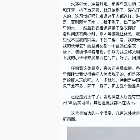
水还挺大，冲着舒服。用香皂洗头吧（洗
和牙膏，挤了点牙膏，就开始刷了。瀑布汗
人的，这习惯好吗？难道这里人都这样。淋
是，否则那堂子水……我不泡了，出了浴室
里的水……然后到衣柜迅速换了浴衣穿好，
看时间还有两小时，刚才导游就让休息，我
里也不见我的同事。下到二楼一看，我的天
我的伙伴去？而且男女都一个蓝颜色浴衣…
坐下，装模作样看电视，你以为我会韩文啊
上我的小伙伴来买东西在门口，好了，回到
仔细看这休息室，旁边还有桑拿房，各种
里面睡觉我觉得会把人烤虚脱了的，但是还
是给胖人玩的吧。人一多就吵，特别是中国
息了差不多，弄了一身汗，再去洗个澡准备
已经是到正午了，发现澡堂大厅是有空调，
州 38 度实习过，其他温度我都不在话下。
这里是海边的一个澡堂，几百米外就是大
新画面。