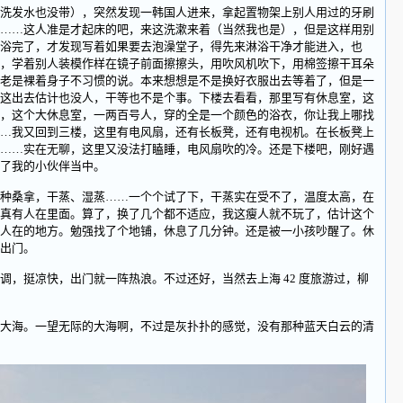
发水也没带），突然发现一韩国人进来，拿起置物架上别人用过的牙刷
……这人准是才起床的吧，来这洗漱来着（当然我也是），但是这样用别
浴完了，才发现写着如果要去泡澡堂子，得先来淋浴干净才能进入，也
，学着别人装模作样在镜子前面擦擦头，用吹风机吹下，用棉签擦干耳朵
老是裸着身子不习惯的说。本来想想是不是换好衣服出去等着了，但是一
这出去估计也没人，干等也不是个事。下楼去看看，那里写有休息室，这
，这个大休息室，一两百号人，穿的全是一个颜色的浴衣，你让我上哪找
…我又回到三楼，这里有电风扇，还有长板凳，还有电视机。在长板凳上
……实在无聊，这里又没法打瞌睡，电风扇吹的冷。还是下楼吧，刚好遇
了我的小伙伴当中。
桑拿，干蒸、湿蒸……一个个试了下，干蒸实在受不了，温度太高，在
真有人在里面。算了，换了几个都不适应，我这瘦人就不玩了，估计这个
人在的地方。勉强找了个地铺，休息了几分钟。还是被一小孩吵醒了。休
出门。
挺凉快，出门就一阵热浪。不过还好，当然去上海 42 度旅游过，柳
海。一望无际的大海啊，不过是灰扑扑的感觉，没有那种蓝天白云的清