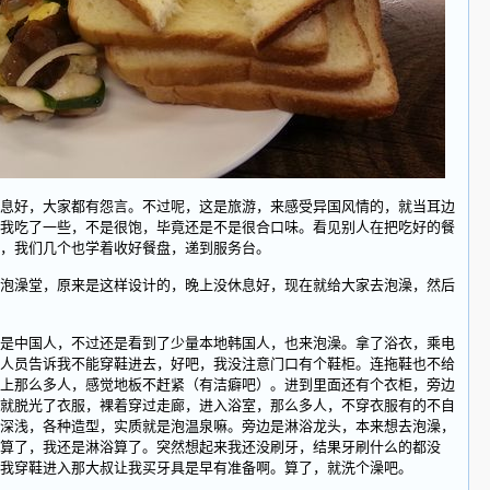
好，大家都有怨言。不过呢，这是旅游，来感受异国风情的，就当耳边
我吃了一些，不是很饱，毕竟还是不是很合口味。看见别人在把吃好的餐
，我们几个也学着收好餐盘，递到服务台。
澡堂，原来是这样设计的，晚上没休息好，现在就给大家去泡澡，然后
中国人，不过还是看到了少量本地韩国人，也来泡澡。拿了浴衣，乘电
人员告诉我不能穿鞋进去，好吧，我没注意门口有个鞋柜。连拖鞋也不给
上那么多人，感觉地板不赶紧（有洁癖吧）。进到里面还有个衣柜，旁边
就脱光了衣服，裸着穿过走廊，进入浴室，那么多人，不穿衣服有的不自
深浅，各种造型，实质就是泡温泉嘛。旁边是淋浴龙头，本来想去泡澡，
算了，我还是淋浴算了。突然想起来我还没刷牙，结果牙刷什么的都没
我穿鞋进入那大叔让我买牙具是早有准备啊。算了，就洗个澡吧。