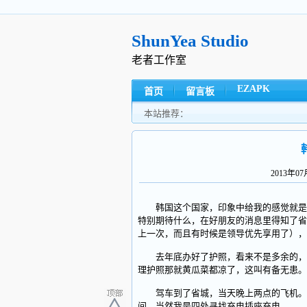
ShunYea Studio
老者工作室
EZAPK
首页
留言板
本站推荐：
2013年0
韩国这个国家，印象中给我的感觉就是韩
特别期待什么，在好朋友的消息里得知了省
上一次，而且有时候是领导优先享用了），
去年底办好了护照，看来不是多余的，当
理护照那就黄瓜菜都凉了，这叫有备无患。
驾车到了省城，当天晚上两点的飞机。我
间，当然我是四处寻找充电插座充电。