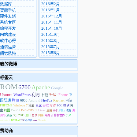
数据库
2016年2月
智能手机
2016年1月
硬件发烧
2015年12月
系统专区
2015年11月
编程开发
2015年10月
网站建设
2015年9月
软件心得
2015年8月
通信运营
2015年7月
酷玩数码
2015年6月
我的微博
标签云
ROM
6700
Apache
Google
Ubuntu
WordPress
利润
下载
升级
iPhone
中
国联通
腾讯
6850
Android
FireFox
Raphael
网站
PHPCMS
Windows 7
域名
百度
谷歌
专访
SQL
微软
网
盘
韩国
CentOS
DeDeCMS
IE
Linux
启用
手机
排行
收购
济
州岛
旅游
SQL2005
生日
登录
网易
网络
计算机世界
小米
auto-draft
DNSPod
IIS
MySQL
root
Xmarks
赞助商