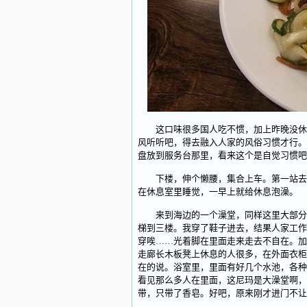
这口味很多国人吃不惯，加上昨晚没休息
风听听吧，得去融入人家的风俗习惯才行。
盘放到服务台那里，看来这个是自觉习惯吧
下楼，伸个懒腰，集合上车。第一站去泡
在休息室里睡觉，一早上就给休息泡澡。
来到海边的一个澡堂，同样这里大部分是
梯到三楼。我穿了鞋子进去，结果人家工作
穿唉……光着脚在里面走来走去不自在。加
走廊长木板凳上休息的人很多，在外面衣柜
在的说。浴室里，里面有好几个水池，各种
看见那么多人在里面，这尼玛是大澡堂啊，
带，只带了香皂。好吧，原来刚才进门不让