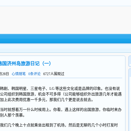
韩国济州岛旅游日记（一）
7月28日
心情随笔
0条评论
6727人围观过
剧、韩国明星、三星电子、LG 等这些文化或是品牌的印象。也没有说
公司组织到韩国旅游，机会不可多得（公司能够组织外出旅游几年才能遇
加上此次费用优惠一千多元，那我们几个更是说去就去。
时就想着万一什么时候用上。你看，遇上这样的出国旅游，你临时来办
别人那个羡慕。
们几个晚上十点就乘坐出租到了机场，然后是无聊的几个小时打发时