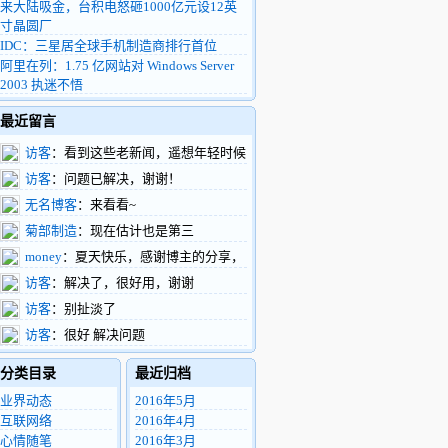
来大陆吸金，台积电怒砸1000亿元设12英
寸晶圆厂
IDC：三星居全球手机制造商排行首位
阿里在列：1.75 亿网站对 Windows Server
2003 执迷不悟
最近留言
访客
：看到这些老新闻，遥想年轻时候
的我，整天扑在富士康车间做验证，真有活
访客
：问题已解决，谢谢！
力啊
无名博客
：来看看~
菊部制造
：现在估计也是第三
money
：夏天快乐，感谢博主的分享，
支持了。
访客
：解决了，很好用，谢谢
访客
：别扯淡了
访客
：很好 解决问题
分类目录
最近归档
业界动态
2016年5月
互联网络
2016年4月
心情随笔
2016年3月