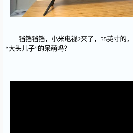
铛铛铛铛，小米电视2来了，55英寸的，
“大头儿子”的呆萌吗？