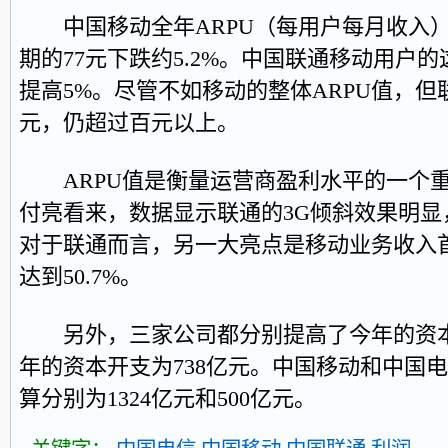
中国移动全年ARPU（每用户每月收入）值为
期的77元下跌约5.2%。中国联通移动用户的
提高5%。尽管不如移动的整体ARPU值，但联通
元，仍超过百元以上。
ARPU值是衡量运营商盈利水平的一个重
付亮看来，数据显示联通的3G倾斜效果明显
对于联通而言，另一大亮点是移动业务收入
达到50.7%。
另外，三家公司都分别提高了今年的资本
年的资本开支为738亿元。中国移动和中国电
算分别为1324亿元和500亿元。