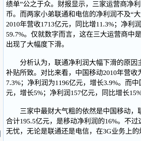
绩单”公之于众。财报显示，三家运营商净利润合
币。而两家小弟联通和电信的净利润不及“大
2010年营收1713亿元，同比增11.3%；净利
59.7%。仅就数字而言，这在三大运营商中
出现了大幅度下滑。
分析认为，联通净利润大幅下滑的原因主
补贴所致。对比来看，中国移动2010年营收为
7.3%；净利润为1196亿元，增长3.9%。而
元，增长5%；净利润157亿元，同比增长15
三家中最财大气粗的依然是中国移动，联
合计195.5亿元，是移动净利润的16%。不
无忧，无论是联通还是电信，在3G业务上的