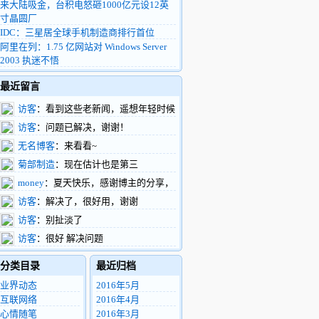
来大陆吸金，台积电怒砸1000亿元设12英
寸晶圆厂
IDC：三星居全球手机制造商排行首位
阿里在列：1.75 亿网站对 Windows Server
2003 执迷不悟
最近留言
访客
：看到这些老新闻，遥想年轻时候
的我，整天扑在富士康车间做验证，真有活
访客
：问题已解决，谢谢！
力啊
无名博客
：来看看~
菊部制造
：现在估计也是第三
money
：夏天快乐，感谢博主的分享，
支持了。
访客
：解决了，很好用，谢谢
访客
：别扯淡了
访客
：很好 解决问题
分类目录
最近归档
业界动态
2016年5月
互联网络
2016年4月
心情随笔
2016年3月