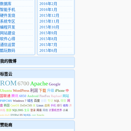
数据库
2016年2月
智能手机
2016年1月
硬件发烧
2015年12月
系统专区
2015年11月
编程开发
2015年10月
网站建设
2015年9月
软件心得
2015年8月
通信运营
2015年7月
酷玩数码
2015年6月
我的微博
标签云
ROM
6700
Apache
Google
Ubuntu
WordPress
利润
下载
升级
iPhone
中
国联通
腾讯
6850
Android
FireFox
Raphael
网站
PHPCMS
Windows 7
域名
百度
谷歌
专访
SQL
微软
网
盘
韩国
CentOS
DeDeCMS
IE
Linux
启用
手机
排行
收购
济
州岛
旅游
SQL2005
生日
登录
网易
网络
计算机世界
小米
auto-draft
DNSPod
IIS
MySQL
root
Xmarks
赞助商