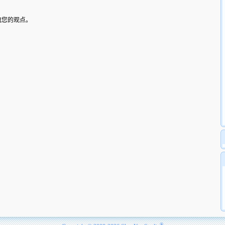
流您的观点。
®