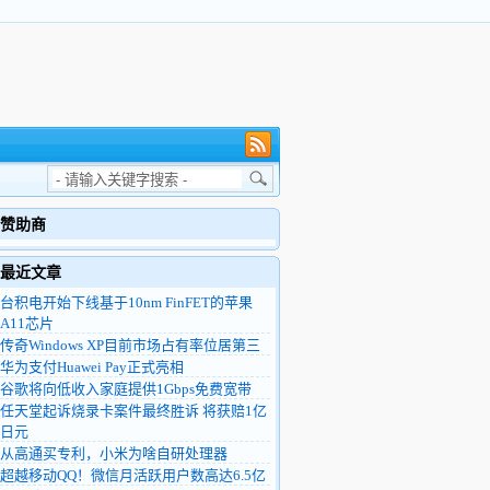
赞助商
最近文章
台积电开始下线基于10nm FinFET的苹果
A11芯片
传奇Windows XP目前市场占有率位居第三
华为支付Huawei Pay正式亮相
谷歌将向低收入家庭提供1Gbps免费宽带
任天堂起诉烧录卡案件最终胜诉 将获赔1亿
日元
从高通买专利，小米为啥自研处理器
超越移动QQ！微信月活跃用户数高达6.5亿