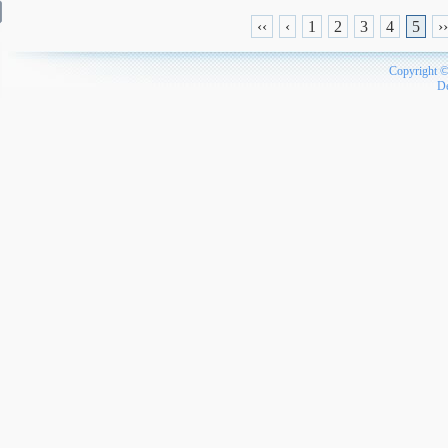
‹‹
‹
1
2
3
4
5
››
Copyright 
D