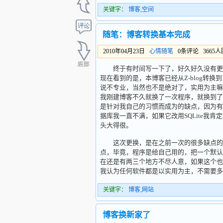
关键字：
博客
,
空间
随笔：博客转换基本完成
2010年04月23日
心情随笔
0条评论 3665
终于有时间写一下了，好久好久没有更新
现在看到的是，本博客已经从Z-blog转换到了
说不专业，当然也不是绝对了，实用为主嘛。
我刚建博客不久就换了一次程序，就换到了W
是针对我自己的习惯而成为的缺点，因为有的功
据库我一直不满，如果它改用SQLite我
头大得很。
这次更换，是在之前一次的很多缺点的仔
点，毕竟，程序是给自己用的，把一个默认
在还是有两三个地方不尽人意，如果这个也改进
我认为任何软件都是以实用为主，不需要多
关键字：
博客
,
网站
博客换新家了