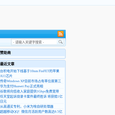
赞助商
最近文章
台积电开始下线基于10nm FinFET的苹果
A11芯片
传奇Windows XP目前市场占有率位居第三
华为支付Huawei Pay正式亮相
谷歌将向低收入家庭提供1Gbps免费宽带
任天堂起诉烧录卡案件最终胜诉 将获赔1亿
日元
从高通买专利，小米为啥自研处理器
超越移动QQ！微信月活跃用户数高达6.5亿