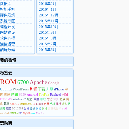
数据库
2016年2月
智能手机
2016年1月
硬件发烧
2015年12月
系统专区
2015年11月
编程开发
2015年10月
网站建设
2015年9月
软件心得
2015年8月
通信运营
2015年7月
酷玩数码
2015年6月
我的微博
标签云
ROM
6700
Apache
Google
Ubuntu
WordPress
利润
下载
升级
iPhone
中
国联通
腾讯
6850
Android
FireFox
Raphael
网站
PHPCMS
Windows 7
域名
百度
谷歌
专访
SQL
微软
网
盘
韩国
CentOS
DeDeCMS
IE
Linux
启用
手机
排行
收购
济
州岛
旅游
SQL2005
生日
登录
网易
网络
计算机世界
小米
auto-draft
DNSPod
IIS
MySQL
root
Xmarks
赞助商