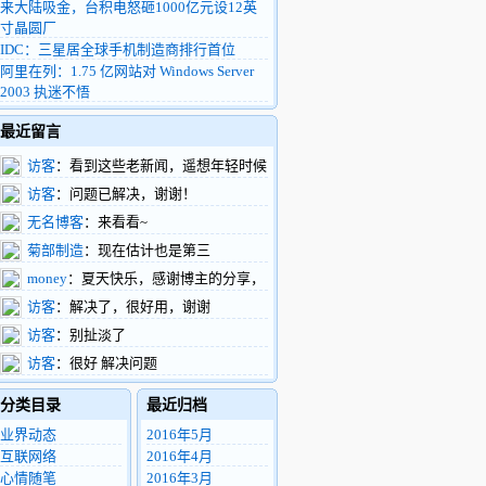
来大陆吸金，台积电怒砸1000亿元设12英
寸晶圆厂
IDC：三星居全球手机制造商排行首位
阿里在列：1.75 亿网站对 Windows Server
2003 执迷不悟
最近留言
访客
：看到这些老新闻，遥想年轻时候
的我，整天扑在富士康车间做验证，真有活
访客
：问题已解决，谢谢！
力啊
无名博客
：来看看~
菊部制造
：现在估计也是第三
money
：夏天快乐，感谢博主的分享，
支持了。
访客
：解决了，很好用，谢谢
访客
：别扯淡了
访客
：很好 解决问题
分类目录
最近归档
业界动态
2016年5月
互联网络
2016年4月
心情随笔
2016年3月