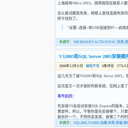
上海装有Office 2003。搞得我现在联系
怎么尝试都是失败，网络上查找连接失败的
终于找到了。
“设置--连接--有USB连接到PC---
关键字：
MICROSOFT ACTIVESYNC
,
失败
,
VS2005和SQL Server 200
2008年12月31日
编程开发
0条评论 5776
这几天为了装VS2005和SQL Server 
这次是又一次才装好的新系统，在网上查了很多方法
事件起因：
先安装VS会自动安装SQL Express的
费部件。所以，不管你是先安装哪个，只要
装另外一个，不然你会发现，装第二个的时
关键字：
SQL2005
,
VS2005
,
加载
,
失败
,
安装
,
顺