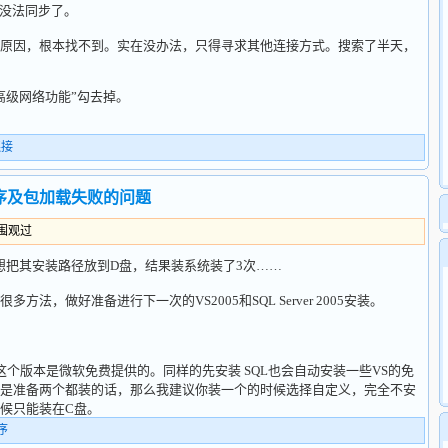
人都没法同步了。
原因，根本找不到。实在没办法，只得寻求其他连接方式。搜索了半天，
启用高级网络功能”勾去掉。
连接
5安装顺序及包加载失败的问题
人围观过
2005，想把其安装路径放到D盘，结果装系统装了3次……
，做好准备进行下一次的VS2005和SQL Server 2005安装。
版本，这个版本是微软免费提供的。同样的先安装 SQL也会自动安装一些VS的免
是准备两个都装的话，那么我建议你装一个的时候选择自定义，完全不安
候只能装在C盘。
序