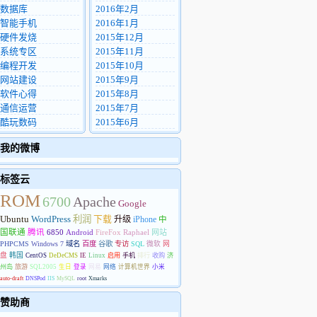
数据库
2016年2月
智能手机
2016年1月
硬件发烧
2015年12月
系统专区
2015年11月
编程开发
2015年10月
网站建设
2015年9月
软件心得
2015年8月
通信运营
2015年7月
酷玩数码
2015年6月
我的微博
标签云
ROM
6700
Apache
Google
Ubuntu
WordPress
利润
下载
升级
iPhone
中
国联通
腾讯
6850
Android
FireFox
Raphael
网站
PHPCMS
Windows 7
域名
百度
谷歌
专访
SQL
微软
网
盘
韩国
CentOS
DeDeCMS
IE
Linux
启用
手机
排行
收购
济
州岛
旅游
SQL2005
生日
登录
网易
网络
计算机世界
小米
auto-draft
DNSPod
IIS
MySQL
root
Xmarks
赞助商