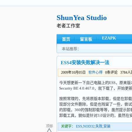
ShunYea Studio
老者工作室
EZAPK
首页
留言板
本站推荐：
ESS4安装失败解决一法
2009年10月05日
软件心得
0条评论 3784
今天想更新一下自己电脑上的ESS，原来版本是ESET S
Security BE 4.0.467.0，就下载了，开始更
按照常理的，先将原版本卸载，但是在卸载
现部分文件删除，但是也残留了一些，尝试
的卸载，360的强制卸载等等，虽然提示卸
卸载工具，貌似是针对3.0设计的，虽然
关键字：
ESS
,
NOD32
,
失败
,
安装