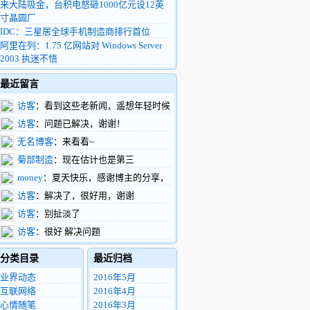
来大陆吸金，台积电怒砸1000亿元设12英
寸晶圆厂
IDC：三星居全球手机制造商排行首位
阿里在列：1.75 亿网站对 Windows Server
2003 执迷不悟
最近留言
访客
：看到这些老新闻，遥想年轻时候
的我，整天扑在富士康车间做验证，真有活
访客
：问题已解决，谢谢！
力啊
无名博客
：来看看~
菊部制造
：现在估计也是第三
money
：夏天快乐，感谢博主的分享，
支持了。
访客
：解决了，很好用，谢谢
访客
：别扯淡了
访客
：很好 解决问题
分类目录
最近归档
业界动态
2016年5月
互联网络
2016年4月
心情随笔
2016年3月