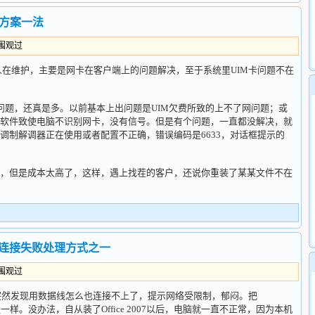
方案一法
人围观过
人在维护，主要是网卡在客户端上的问题解决，至于系统里UIM卡问题不在
问题，还真是多。以前基本上出问题是UIM欠费所致的上不了网问题；或
软件致使电脑不识别网卡，没有信号。但是有个问题，一直都没解决，就
调制解调器正在使用或者配置不正确，错误编码是6633，对话框提示的
，但是成本太高了，这样，遇上找茬的客户，还说你重装了某某文件不在
4.5 连接失败处理方式之一
人围观过
是突然发现用数据线怎么也连接不上了，提示网络受限制，郁闷。把
装还是一样。没办法，自从装了Office 2007以后，电脑就一直不正常，因为本机