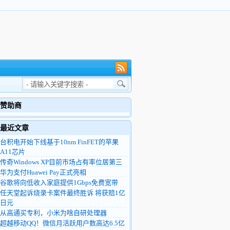
赞助商
最近文章
台积电开始下线基于10nm FinFET的苹果
A11芯片
传奇Windows XP目前市场占有率位居第三
华为支付Huawei Pay正式亮相
谷歌将向低收入家庭提供1Gbps免费宽带
任天堂起诉烧录卡案件最终胜诉 将获赔1亿
日元
从高通买专利，小米为啥自研处理器
超越移动QQ！微信月活跃用户数高达6.5亿