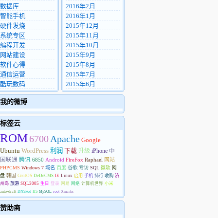
数据库
2016年2月
智能手机
2016年1月
硬件发烧
2015年12月
系统专区
2015年11月
编程开发
2015年10月
网站建设
2015年9月
软件心得
2015年8月
通信运营
2015年7月
酷玩数码
2015年6月
我的微博
标签云
ROM
6700
Apache
Google
Ubuntu
WordPress
利润
下载
升级
iPhone
中
国联通
腾讯
6850
Android
FireFox
Raphael
网站
PHPCMS
Windows 7
域名
百度
谷歌
专访
SQL
微软
网
盘
韩国
CentOS
DeDeCMS
IE
Linux
启用
手机
排行
收购
济
州岛
旅游
SQL2005
生日
登录
网易
网络
计算机世界
小米
auto-draft
DNSPod
IIS
MySQL
root
Xmarks
赞助商