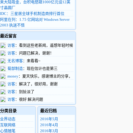
来大陆吸金，台积电怒砸1000亿元设12英
寸晶圆厂
IDC：三星居全球手机制造商排行首位
阿里在列：1.75 亿网站对 Windows Server
2003 执迷不悟
最近留言
访客
：看到这些老新闻，遥想年轻时候
的我，整天扑在富士康车间做验证，真有活
访客
：问题已解决，谢谢！
力啊
无名博客
：来看看~
菊部制造
：现在估计也是第三
money
：夏天快乐，感谢博主的分享，
支持了。
访客
：解决了，很好用，谢谢
访客
：别扯淡了
访客
：很好 解决问题
分类目录
最近归档
业界动态
2016年5月
互联网络
2016年4月
心情随笔
2016年3月