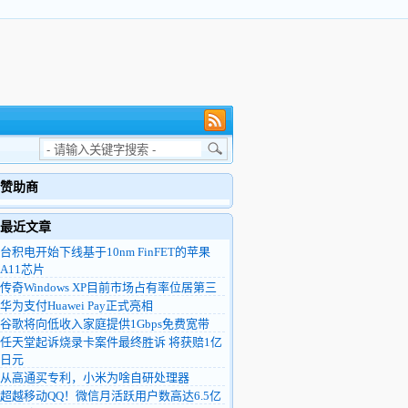
赞助商
最近文章
台积电开始下线基于10nm FinFET的苹果
A11芯片
传奇Windows XP目前市场占有率位居第三
华为支付Huawei Pay正式亮相
谷歌将向低收入家庭提供1Gbps免费宽带
任天堂起诉烧录卡案件最终胜诉 将获赔1亿
日元
从高通买专利，小米为啥自研处理器
超越移动QQ！微信月活跃用户数高达6.5亿