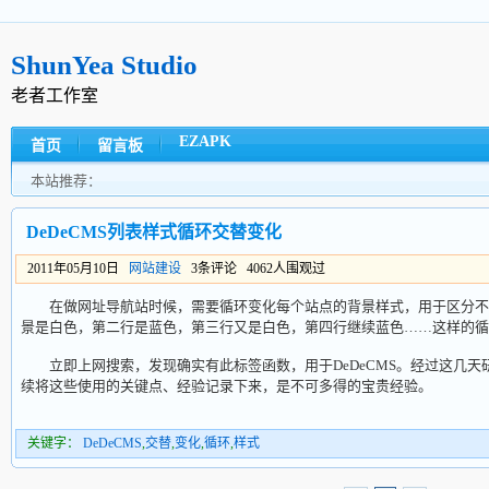
ShunYea Studio
老者工作室
EZAPK
首页
留言板
本站推荐：
DeDeCMS列表样式循环交替变化
2011年05月10日
网站建设
3条评论 4062人围观过
在做网址导航站时候，需要循环变化每个站点的背景样式，用于区分不
景是白色，第二行是蓝色，第三行又是白色，第四行继续蓝色……这样的循
立即上网搜索，发现确实有此标签函数，用于DeDeCMS。经过这几天研
续将这些使用的关键点、经验记录下来，是不可多得的宝贵经验。
关键字：
DeDeCMS
,
交替
,
变化
,
循环
,
样式