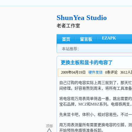
ShunYea Studio
老者工作室
EZAPK
首页
留言板
本站推荐：
更换主板和显卡的电容了
2009年04月19日
硬件发烧
0条评论 3612
自己订购的电容实际上周三就到了，那天忙
间修理。好容易熬到周末，将所有工具准备
将电容用万用表简单筛选一番，跳出需要的零件，
宝石品牌，MCZ和MBZ系列。电烙铁两
先来显卡吧，体积小，相对容易些。不过一
用万用表测量所有需要更换电容的引脚，测
开始预热电烙铁准备拆卸。