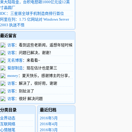
来大陆吸金，台积电怒砸1000亿元设12英
寸晶圆厂
IDC：三星居全球手机制造商排行首位
阿里在列：1.75 亿网站对 Windows Server
2003 执迷不悟
最近留言
访客
：看到这些老新闻，遥想年轻时候
的我，整天扑在富士康车间做验证，真有活
访客
：问题已解决，谢谢！
力啊
无名博客
：来看看~
菊部制造
：现在估计也是第三
money
：夏天快乐，感谢博主的分享，
支持了。
访客
：解决了，很好用，谢谢
访客
：别扯淡了
访客
：很好 解决问题
分类目录
最近归档
业界动态
2016年5月
互联网络
2016年4月
心情随笔
2016年3月