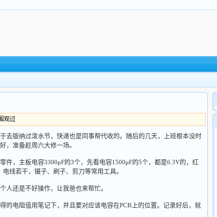
人围观过
于去版纳过泼水节，快递也是同事帮代收的。随后的几天，上班根本没时
好，准备趁周六大修一场。
主板电容3300μF的3个，先看电容1500μF的5个，都是6.3V的，红
支，电线若干，镊子、刷子、剪刀等常用工具。
个人还是不好操作，让我爸也来帮忙。
得的电阻值用笔记下，并且要对应该电容在PCB上的位置。记录好后，就