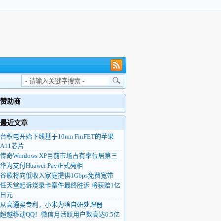
赞助商
最近文章
台积电开始下线基于10nm FinFET的苹果
A11芯片
传奇Windows XP目前市场占有率位居第三
华为支付Huawei Pay正式亮相
谷歌将向低收入家庭提供1Gbps免费宽带
任天堂起诉烧录卡案件最终胜诉 将获赔1亿
日元
从高通买专利，小米为啥自研处理器
超越移动QQ！微信月活跃用户数高达6.5亿