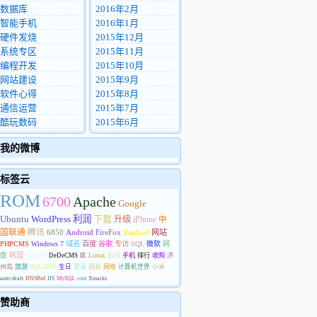
数据库
2016年2月
智能手机
2016年1月
硬件发烧
2015年12月
系统专区
2015年11月
编程开发
2015年10月
网站建设
2015年9月
软件心得
2015年8月
通信运营
2015年7月
酷玩数码
2015年6月
我的微博
标签云
ROM
6700
Apache
Google
Ubuntu
WordPress
利润
下载
升级
iPhone
中
国联通
腾讯
6850
Android
FireFox
Raphael
网站
PHPCMS
Windows 7
域名
百度
谷歌
专访
SQL
微软
网
盘
韩国
CentOS
DeDeCMS
IE
Linux
启用
手机
排行
收购
济
州岛
旅游
SQL2005
生日
登录
网易
网络
计算机世界
小米
auto-draft
DNSPod
IIS
MySQL
root
Xmarks
赞助商