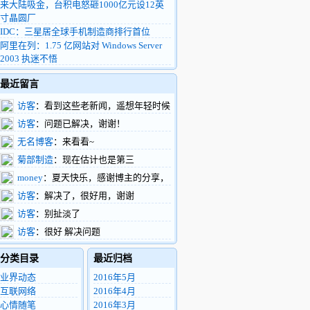
来大陆吸金，台积电怒砸1000亿元设12英
寸晶圆厂
IDC：三星居全球手机制造商排行首位
阿里在列：1.75 亿网站对 Windows Server
2003 执迷不悟
最近留言
访客
：看到这些老新闻，遥想年轻时候
的我，整天扑在富士康车间做验证，真有活
访客
：问题已解决，谢谢！
力啊
无名博客
：来看看~
菊部制造
：现在估计也是第三
money
：夏天快乐，感谢博主的分享，
支持了。
访客
：解决了，很好用，谢谢
访客
：别扯淡了
访客
：很好 解决问题
分类目录
最近归档
业界动态
2016年5月
互联网络
2016年4月
心情随笔
2016年3月