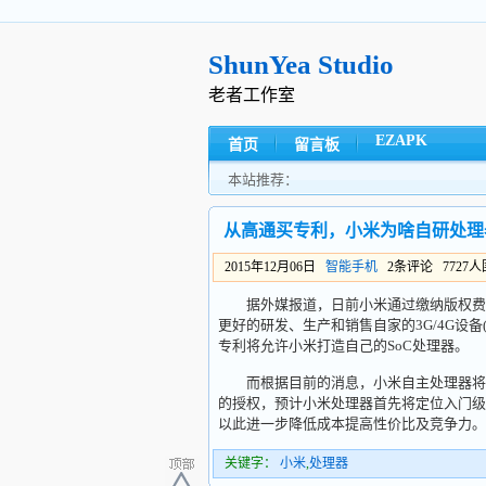
ShunYea Studio
老者工作室
EZAPK
首页
留言板
本站推荐：
从高通买专利，小米为啥自研处理
2015年12月06日
智能手机
2条评论 7727
据外媒报道，日前小米通过缴纳版权费的方
更好的研发、生产和销售自家的3G/4G设备(包括
专利将允许小米打造自己的SoC处理器。
而根据目前的消息，小米自主处理器将于
的授权，预计小米处理器首先将定位入门级
以此进一步降低成本提高性价比及竞争力。
关键字：
小米
,
处理器