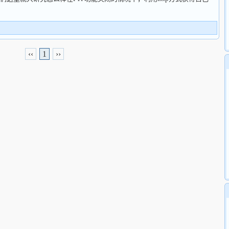
‹‹
1
››