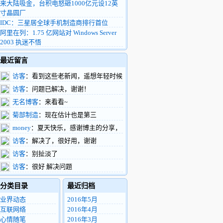
来大陆吸金，台积电怒砸1000亿元设12英
寸晶圆厂
IDC：三星居全球手机制造商排行首位
阿里在列：1.75 亿网站对 Windows Server
2003 执迷不悟
最近留言
访客
：看到这些老新闻，遥想年轻时候
的我，整天扑在富士康车间做验证，真有活
访客
：问题已解决，谢谢！
力啊
无名博客
：来看看~
菊部制造
：现在估计也是第三
money
：夏天快乐，感谢博主的分享，
支持了。
访客
：解决了，很好用，谢谢
访客
：别扯淡了
访客
：很好 解决问题
分类目录
最近归档
业界动态
2016年5月
互联网络
2016年4月
心情随笔
2016年3月