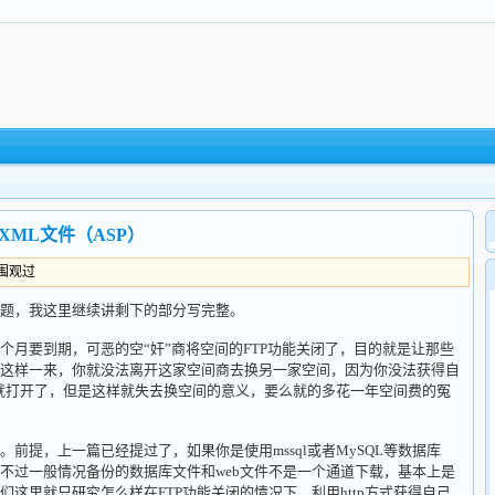
ML文件（ASP）
人围观过
题，我这里继续讲剩下的部分写完整。
个月要到期，可恶的空“奸”商将空间的FTP功能关闭了，目的就是让那些
这样一来，你就没法离开这家空间商去换另一家空间，因为你没法获得自
功能就打开了，但是这样就失去换空间的意义，要么就的多花一年空间费的冤
前提，上一篇已经提过了，如果你是使用mssql或者MySQL等数据库
不过一般情况备份的数据库文件和web文件不是一个通道下载，基本上是
这里就只研究怎么样在FTP功能关闭的情况下，利用http方式获得自己