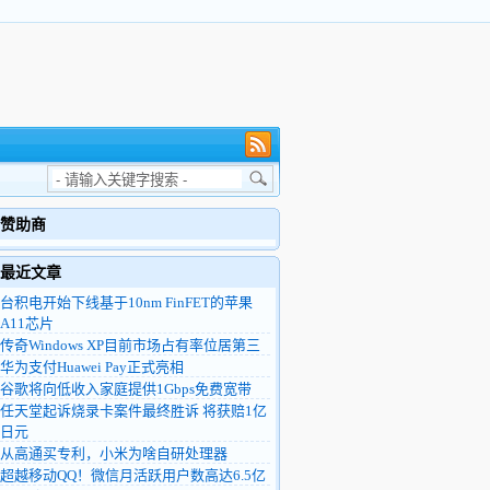
赞助商
最近文章
台积电开始下线基于10nm FinFET的苹果
A11芯片
传奇Windows XP目前市场占有率位居第三
华为支付Huawei Pay正式亮相
谷歌将向低收入家庭提供1Gbps免费宽带
任天堂起诉烧录卡案件最终胜诉 将获赔1亿
日元
从高通买专利，小米为啥自研处理器
超越移动QQ！微信月活跃用户数高达6.5亿