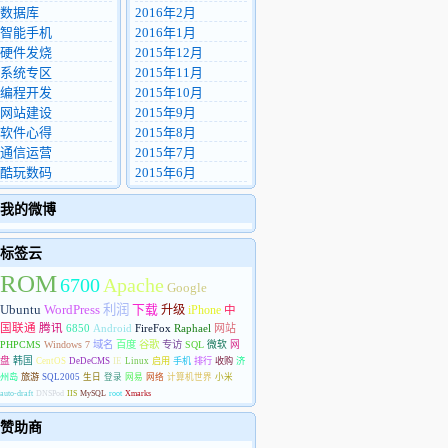
数据库
2016年2月
智能手机
2016年1月
硬件发烧
2015年12月
系统专区
2015年11月
编程开发
2015年10月
网站建设
2015年9月
软件心得
2015年8月
通信运营
2015年7月
酷玩数码
2015年6月
我的微博
标签云
ROM
6700
Apache
Google
Ubuntu
WordPress
利润
下载
升级
iPhone
中
国联通
腾讯
6850
Android
FireFox
Raphael
网站
PHPCMS
Windows 7
域名
百度
谷歌
专访
SQL
微软
网
盘
韩国
CentOS
DeDeCMS
IE
Linux
启用
手机
排行
收购
济
州岛
旅游
SQL2005
生日
登录
网易
网络
计算机世界
小米
auto-draft
DNSPod
IIS
MySQL
root
Xmarks
赞助商