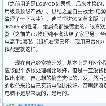
（之前用的是LG的CD刻录机，后来才换的
用级最顶级产品）、世纪之星自由战士2电
清理了一下灰尘）、迪兰恒进9550黄金版
9600Pro的性能，金属条都是镀金的，很喜欢
器（之前的LG物理纯平淘汰给了家里另一台
电高手2套装（鼠标右键已坏，现用惠普N3+ O
体配置就这样。
现在自己经常搞开发，基本上是开N个程
应该配个多核处理器比较好，但是一直没钱
挥出来吧。自己想的搞些类似的开发，然后
的收益来给自己买新电脑比较好，否则就浪
电脑不是拿来玩的，是用的。
关键字：
内存
,
升级
,
测试
,
电脑