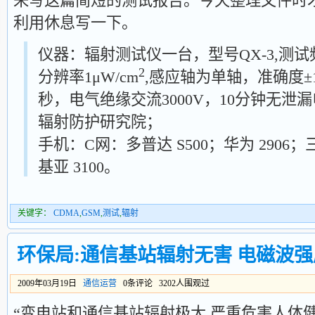
来写这篇简短的测试报告。今天整理文件时
利用休息写一下。
仪器：辐射测试仪一台，型号QX-3,测试频宽
2
分辨率1μW/cm
,感应轴为单轴，准确度±1
秒，电气绝缘交流3000V，10分钟无泄
辐射防护研究院；
手机：C网：多普达 S500；华为 2906；
基亚 3100。
关键字：
CDMA
,
GSM
,
测试
,
辐射
环保局:通信基站辐射无害 电磁波
2009年03月19日
通信运营
0条评论 3202人围观过
“变电站和通信基站辐射极大,严重危害人体健